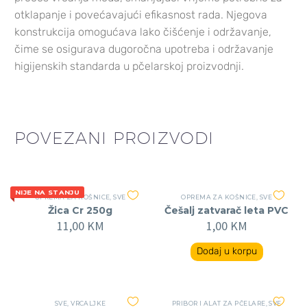
otklapanje i povećavajući efikasnost rada.
Njegova
konstrukcija omogućava lako čišćenje i održavanje,
čime se osigurava dugoročna upotreba i održavanje
higijenskih standarda u pčelarskoj proizvodnji.
POVEZANI PROIZVODI
NIJE NA STANJU
OPREMA ZA KOŠNICE
,
SVE
OPREMA ZA KOŠNICE
,
SVE
Žica Cr 250g
Češalj zatvarač leta PVC
11,00
KM
1,00
KM
Dodaj u korpu
SVE
,
VRCALJKE
PRIBOR I ALAT ZA PČELARE
,
SVE