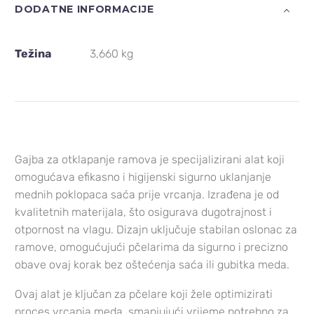
DODATNE INFORMACIJE
Težina
3,660 kg
Gajba za otklapanje ramova
je specijalizirani alat koji
omogućava efikasno i higijenski sigurno uklanjanje
mednih poklopaca saća prije vrcanja.
Izrađena je od
kvalitetnih materijala, što osigurava dugotrajnost i
otpornost na vlagu.
Dizajn uključuje stabilan oslonac za
ramove, omogućujući pčelarima da sigurno i precizno
obave ovaj korak bez oštećenja saća ili gubitka meda.
Ovaj alat je ključan za pčelare koji žele optimizirati
proces vrcanja meda, smanjujući vrijeme potrebno za