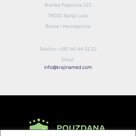
Branka Popovića 222
78000 Banja Luka
Bosna i Hercegovina
Telefon: +387 65 44 33 22
Email:
info@krajinamed.com