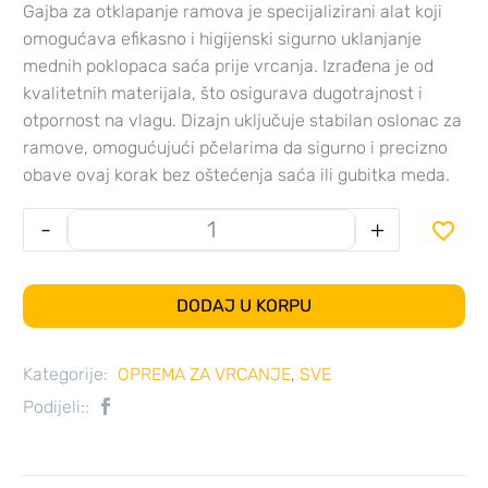
Gajba za otklapanje ramova
je specijalizirani alat koji
omogućava efikasno i higijenski sigurno uklanjanje
mednih poklopaca saća prije vrcanja.
Izrađena je od
kvalitetnih materijala, što osigurava dugotrajnost i
otpornost na vlagu.
Dizajn uključuje stabilan oslonac za
ramove, omogućujući pčelarima da sigurno i precizno
obave ovaj korak bez oštećenja saća ili gubitka meda.
-
+

DODAJ U KORPU
Kategorije:
OPREMA ZA VRCANJE
,
SVE
Podijeli::