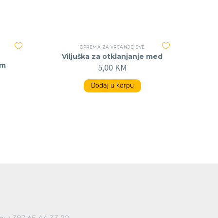
OPREMA ZA VRCANJE
,
SVE
Viljuška za otklanjanje med
om
5,00
KM
Dodaj u korpu