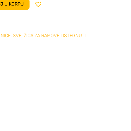

J U KORPU
ŠNICE
,
SVE
,
ŽICA ZA RAMOVE I ISTEGNUTI