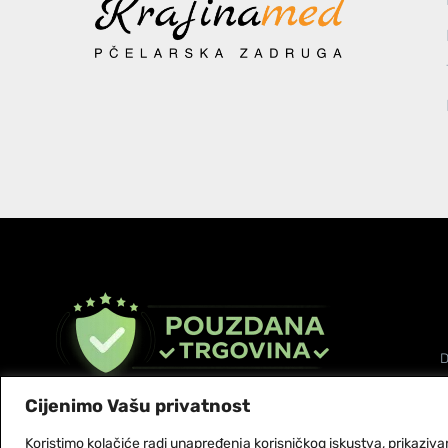
D
Cijenimo Vašu privatnost
© Copyright 2026 Krajinamed
Koristimo kolačiće radi unapređenja korisničkog iskustva, prikazivan