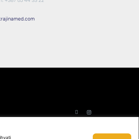
n: +387 65 44 33 22
krajinamed.com
ihvati