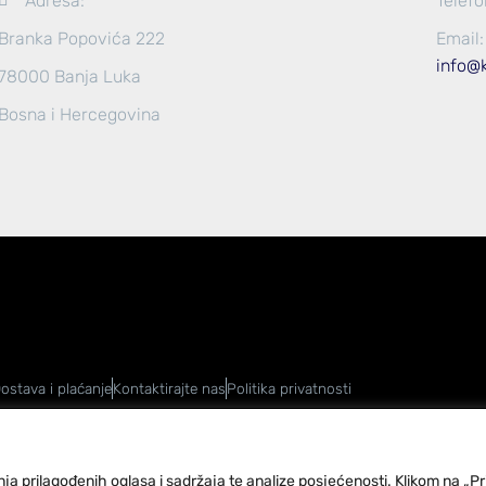
Adresa:
Telefo
Branka Popovića 222
Email:
info@
78000 Banja Luka
Bosna i Hercegovina
ostava i plaćanje
Kontaktirajte nas
Politika privatnosti
ja prilagođenih oglasa i sadržaja te analize posjećenosti. Klikom na „Pr