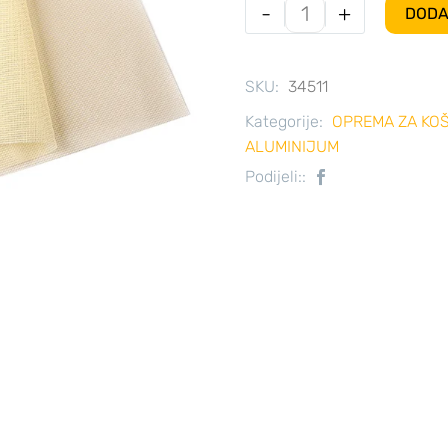
-
+
DODA
SKU:
34511
Kategorije:
OPREMA ZA KO
ALUMINIJUM
Podijeli::