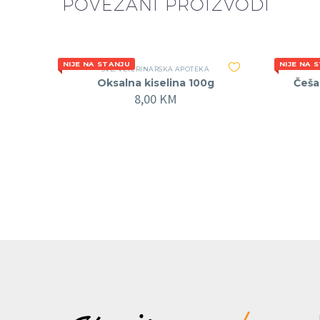
POVEZANI PROIZVODI
NIJE NA STANJU
NIJE NA 
SVE
,
VETERINARSKA APOTEKA
Oksalna kiselina 100g
Češal
8,00
KM