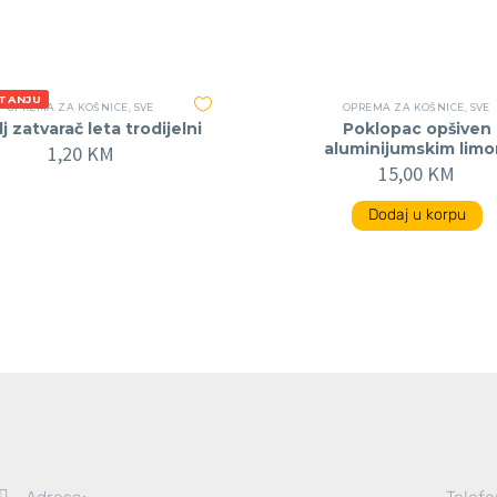
STANJU
OPREMA ZA KOŠNICE
,
SVE
OPREMA ZA KOŠNICE
,
SVE
j zatvarač leta trodijelni
Poklopac opšiven
aluminijumskim lim
1,20
KM
15,00
KM
Dodaj u korpu