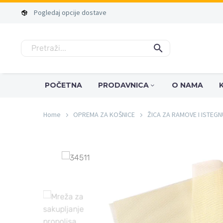
Pogledaj
opcije
dostave
POČETNA
PRODAVNICA
O NAMA
Home
OPREMA ZA KOŠNICE
ŽICA ZA RAMOVE I ISTEGN