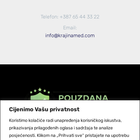
Telefon: +387 65 44 33 22
Email:
info@krajinamed.com
Cijenimo Vašu privatnost
Koristimo kolačiće radi unapređenja korisničkog iskustva,
prikazivanja prilagođenih oglasa i sadržaja te analize
© Copyright 2026 Krajinamed
posjećenosti. Klikom na „Prihvati sve“ pristajete na upotrebu