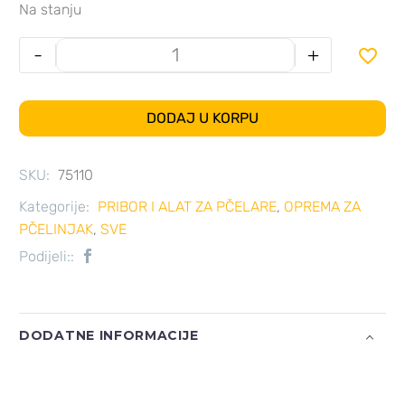
Na stanju
-
+

DODAJ U KORPU
SKU:
75110
Kategorije:
PRIBOR I ALAT ZA PČELARE
,
OPREMA ZA
PČELINJAK
,
SVE
Podijeli::
DODATNE INFORMACIJE