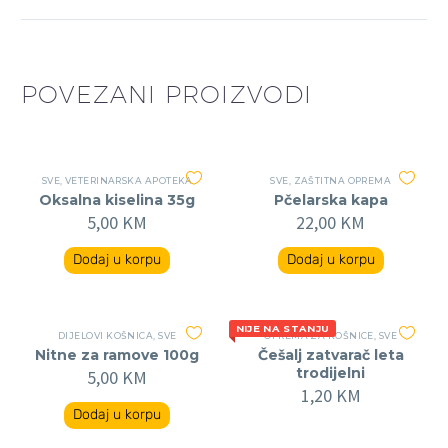
POVEZANI PROIZVODI
SVE
,
VETERINARSKA APOTEKA
SVE
,
ZAŠTITNA OPREMA
Oksalna kiselina 35g
Pčelarska kapa
5,00
KM
22,00
KM
Dodaj u korpu
Dodaj u korpu
NIJE NA STANJU
DIJELOVI KOŠNICA
,
SVE
OPREMA ZA KOŠNICE
,
SVE
Nitne za ramove 100g
Češalj zatvarač leta
trodijelni
5,00
KM
1,20
KM
Dodaj u korpu