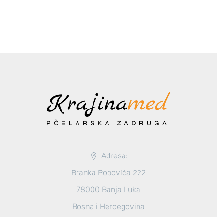
Adresa:
Branka Popovića 222
78000 Banja Luka
Bosna i Hercegovina