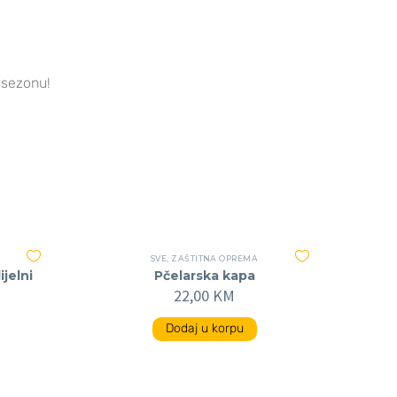
 sezonu!
SVE
,
ZAŠTITNA OPREMA
ijelni
Pčelarska kapa
22,00
KM
Dodaj u korpu