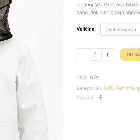
laganoj strukturi, ova bluza
dana, dok njen dizajn obezb
Veličine
Odaberi opciju
-
+
DODA
SKU:
N/A
Kategorije:
SVE
,
Zaštitna 
Podijeli::