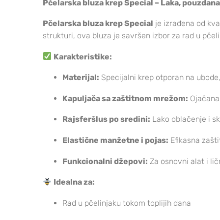
Pčelarska bluza krep Special – Laka, pouzdana 
Pčelarska bluza krep Special
je izrađena od kval
strukturi, ova bluza je savršen izbor za rad u pče
Karakteristike:
Materijal:
Specijalni krep otporan na ubode,
Kapuljača sa zaštitnom mrežom:
Ojačana 
Rajsferšlus po sredini:
Lako oblačenje i s
Elastične manžetne i pojas:
Efikasna zašti
Funkcionalni džepovi:
Za osnovni alat i lič
Idealna za:
Rad u pčelinjaku tokom toplijih dana