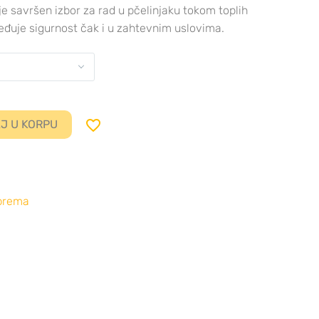
 je savršen izbor za rad u pčelinjaku tokom toplih
eđuje sigurnost čak i u zahtevnim uslovima.

J U KORPU
oprema