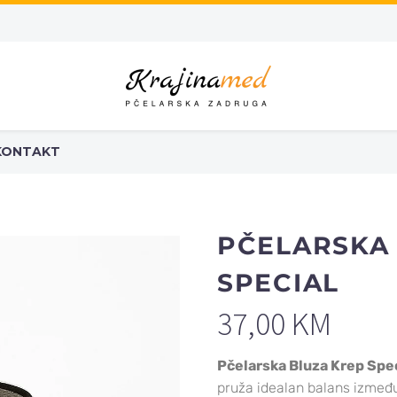
KONTAKT
PČELARSKA
SPECIAL
37,00
KM
Pčelarska Bluza Krep Spe
pruža idealan balans između 