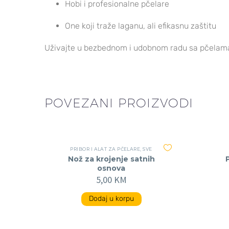
Hobi i profesionalne pčelare
One koji traže laganu, ali efikasnu zaštitu
Uživajte u bezbednom i udobnom radu sa pčelam
POVEZANI PROIZVODI
PRIBOR I ALAT ZA PČELARE
,
SVE
Nož za krojenje satnih
osnova
5,00
KM
Dodaj u korpu