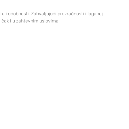
te i udobnosti. Zahvaljujući prozračnosti i laganoj
t čak i u zahtevnim uslovima.