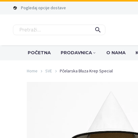
Pogledaj
opcije
dostave
POČETNA
PRODAVNICA
O NAMA
Home
SVE
Pčelarska Bluza Krep Special