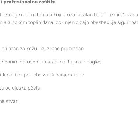
i profesionalna zaštita
itetnog krep materijala koji pruža idealan balans između zašti
linjaku tokom toplih dana, dok njen dizajn obezbeđuje sigurnos
 prijatan za kožu i izuzetno prozračan
žičanim obručem za stabilnost i jasan pogled
kidanje bez potrebe za skidanjem kape
ta od ulaska pčela
ne stvari