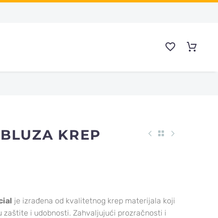
 BLUZA KREP
cial
je izrađena od kvalitetnog krep materijala koji
zaštite i udobnosti. Zahvaljujući prozračnosti i