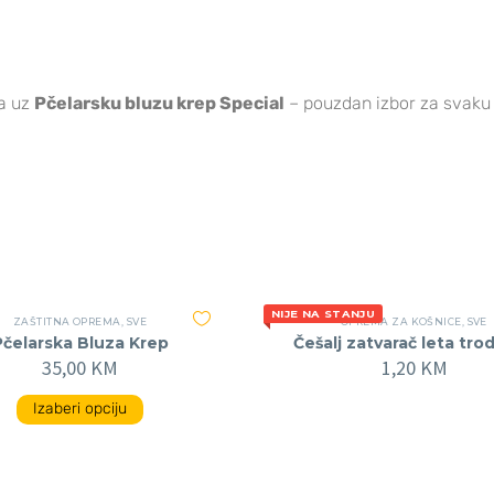
a uz
Pčelarsku bluzu krep Special
– pouzdan izbor za svaku
NIJE NA STANJU
ZAŠTITNA OPREMA
,
SVE
OPREMA ZA KOŠNICE
,
SVE
Pčelarska Bluza Krep
Češalj zatvarač leta trod
35,00
KM
1,20
KM
Izaberi opciju