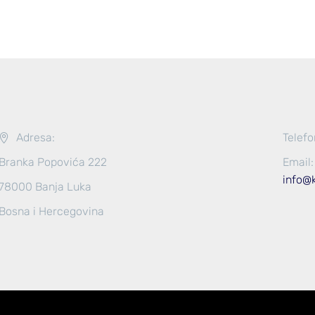
Adresa:
Telefo
Branka Popovića 222
Email:
info@
78000 Banja Luka
Bosna i Hercegovina