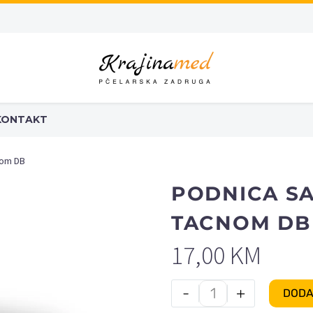
KONTAKT
nom DB
PODNICA S
TACNOM DB
17,00
KM
-
+
DODA