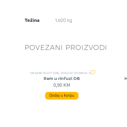
Težina
1,600 kg
POVEZANI PROIZVODI
DADANT BLATT (DB)
,
DIJELOVI KOŠNICA
,
SVE
Ram u rinfuzi DB
H
0,90
KM
Dodaj u korpu