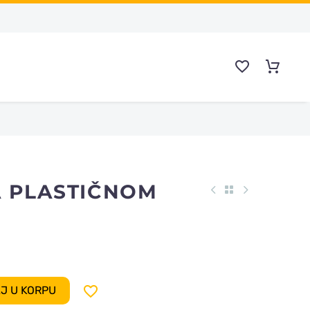
A PLASTIČNOM

J U KORPU