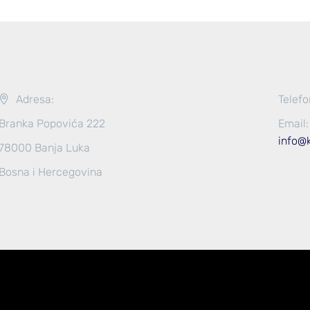
Adresa:
Telefo
Branka Popovića 222
Email:
info@
78000 Banja Luka
Bosna i Hercegovina