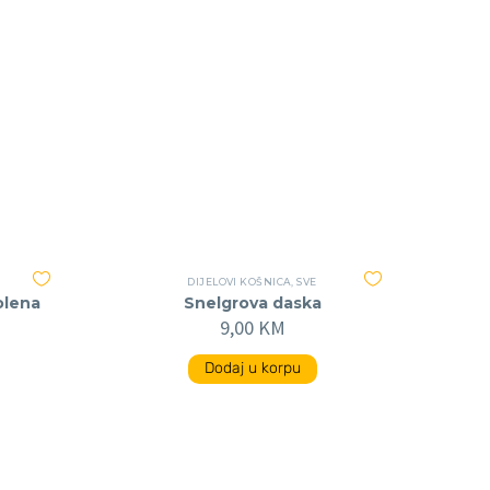
DIJELOVI KOŠNICA
,
SVE
olena
Snelgrova daska
9,00
KM
Dodaj u korpu