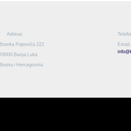
Adresa:
Telefo
Branka Popovića 222
Email:
info@
78000 Banja Luka
Bosna i Hercegovina