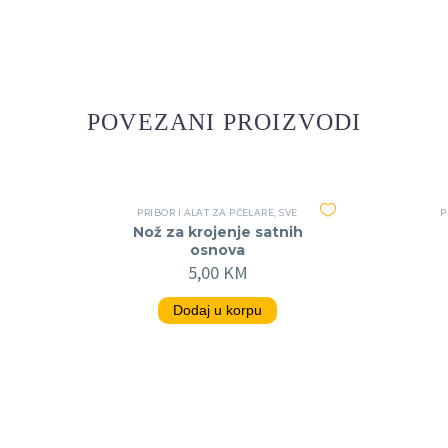
POVEZANI PROIZVODI
PRIBOR I ALAT ZA PČELARE
,
SVE
P
Nož za krojenje satnih
osnova
5,00
KM
Dodaj u korpu