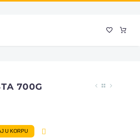
TA 700G

J U KORPU