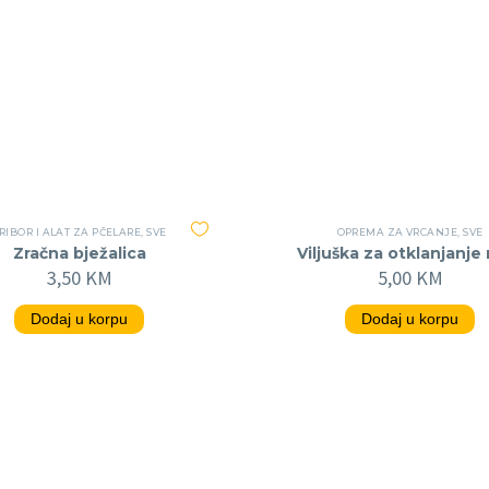
RIBOR I ALAT ZA PČELARE
,
SVE
OPREMA ZA VRCANJE
,
SVE
Zračna bježalica
Viljuška za otklanjanj
3,50
KM
5,00
KM
Dodaj u korpu
Dodaj u korpu