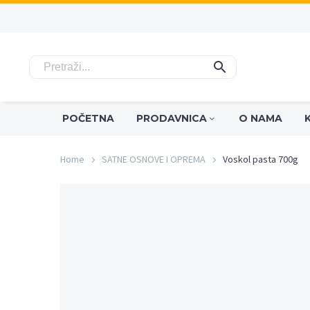
Pogledaj
opcije
dostave
POČETNA
PRODAVNICA
O NAMA
Home
SATNE OSNOVE I OPREMA
Voskol pasta 700g