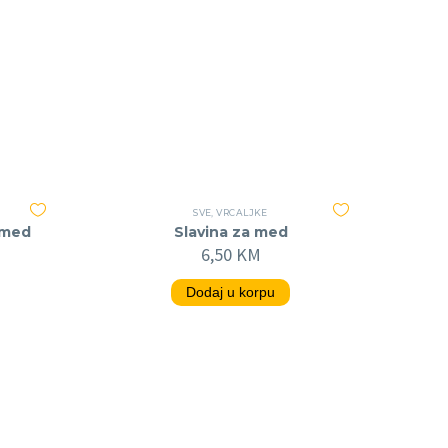
SVE
,
VRCALJKE
e med
Slavina za med
6,50
KM
Dodaj u korpu