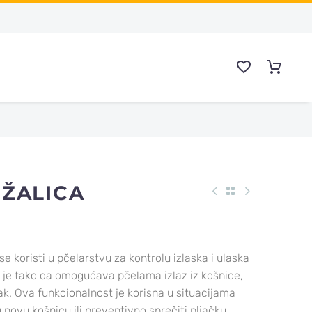
ŽALICA
 se koristi u pčelarstvu za kontrolu izlaska i ulaska
a je tako da omogućava pčelama izlaz iz košnice,
. Ova funkcionalnost je korisna u situacijama
u novu košnicu ili preventivno sprečiti pljačku