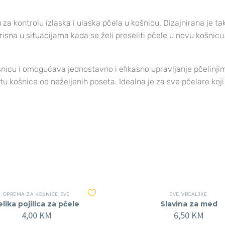
vu za kontrolu izlaska i ulaska pčela u košnicu. Dizajnirana je 
na u situacijama kada se želi preseliti pčele u novu košnicu 
šnicu i omogućava jednostavno i efikasno upravljanje pčelinj
itu košnice od neželjenih poseta. Idealna je za sve pčelare koji
OPREMA ZA KOŠNICE
,
SVE
SVE
,
VRCALJKE
elika pojilica za pčele
Slavina za med
4,00
KM
6,50
KM