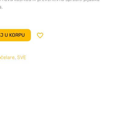
a.

J U KORPU
 pčelare
,
SVE