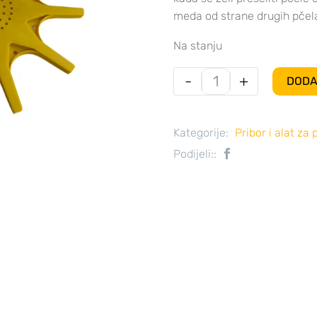
meda od strane drugih pčel
Na stanju
-
+
DODA
Kategorije:
Pribor i alat za
Podijeli::