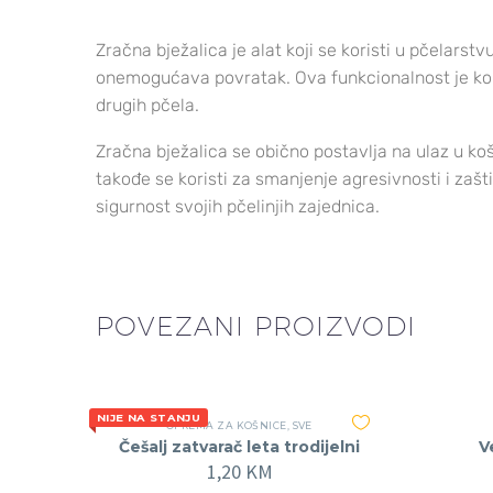
Zračna bježalica je alat koji se koristi u pčelarst
onemogućava povratak. Ova funkcionalnost je koris
drugih pčela.
Zračna bježalica se obično postavlja na ulaz u ko
takođe se koristi za smanjenje agresivnosti i zašt
sigurnost svojih pčelinjih zajednica.
POVEZANI PROIZVODI
NIJE NA STANJU
OPREMA ZA KOŠNICE
,
SVE
Češalj zatvarač leta trodijelni
V
1,20
KM