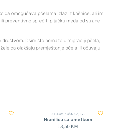
tako da omogućava pčelama izlaz iz košnice, ali im
ili preventivno sprečiti pljačku meda od strane
im društvom. Osim što pomaže u migraciji pčela,
 žele da olakšaju premještanje pčela ili očuvaju
DIJELOVI KOŠNICA
,
SVE
Hranilica sa umetkom
13,50
KM