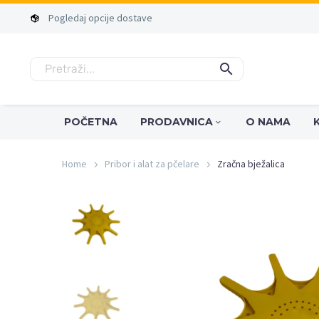
Pogledaj
opcije
dostave
POČETNA
PRODAVNICA
O NAMA
Home
Pribor i alat za pčelare
Zračna bježalica