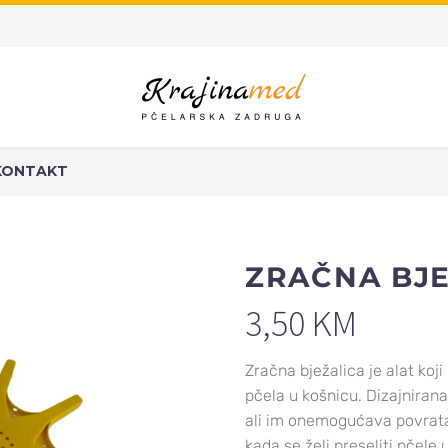
KONTAKT
ZRAČNA BJE
3,50
KM
Zračna bježalica je alat koji
pčela u košnicu. Dizajniran
ali im onemogućava povratak
kada se želi preseliti pčele 