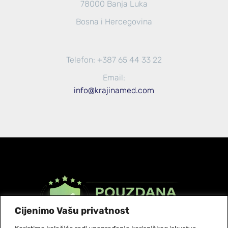
78000 Banja Luka
Bosna i Hercegovina
Telefon: +387 65 44 33 22
Email:
info@krajinamed.com
Cijenimo Vašu privatnost