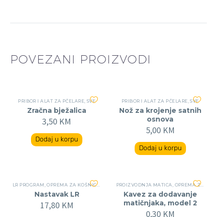
POVEZANI PROIZVODI
PRIBOR I ALAT ZA PČELARE
,
SVE
PRIBOR I ALAT ZA PČELARE
,
SVE
Zračna bježalica
Nož za krojenje satnih
osnova
3,50
KM
5,00
KM
Dodaj u korpu
Dodaj u korpu
LR PROGRAM
,
OPREMA ZA KOŠNICE
,
SVE
PROIZVODNJA MATICA
,
OPREMA ZA PROIZVODNJU MATICA
Nastavak LR
Kavez za dodavanje
matičnjaka, model 2
17,80
KM
0,30
KM